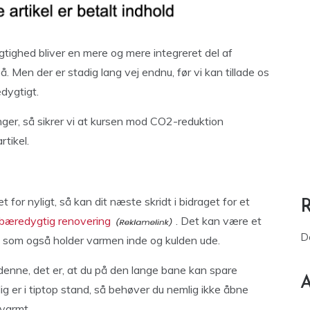
ygtighed bliver en mere og mere integreret del af
Men der er stadig lang vej endnu, før vi kan tillade os
dygtigt.
ger, så sikrer vi at kursen mod CO2-reduktion
tikel.
t for nyligt, så kan dit næste skridt i bidraget for et
bæredygtig renovering
. Det kan være et
D
er, som også holder varmen inde og kulden ude.
enne, det er, at du på den lange bane kan spare
A
lig er i tiptop stand, så behøver du nemlig ikke åbne
 varmt.