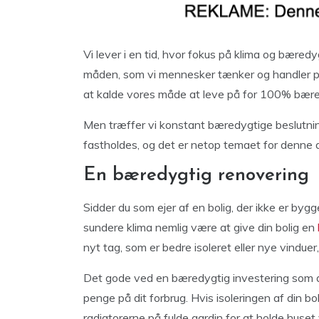
Vi lever i en tid, hvor fokus på klima og bæred
måden, som vi mennesker tænker og handler på. 
at kalde vores måde at leve på for 100% bære
Men træffer vi konstant bæredygtige beslutnin
fastholdes, og det er netop temaet for denne ar
En bæredygtig renovering
Sidder du som ejer af en bolig, der ikke er bygge
sundere klima nemlig være at give din bolig en
nyt tag, som er bedre isoleret eller nye vindu
Det gode ved en bæredygtig investering som d
penge på dit forbrug. Hvis isoleringen af din bo
radiatorerne på fulde gardin for at holde huset