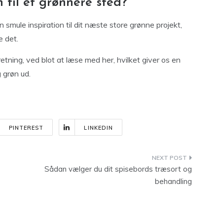
n til et grønnere sted?
n smule inspiration til dit næste store grønne projekt,
e det.
e retning, ved blot at læse med her, hvilket giver os en
 grøn ud.
PINTEREST
LINKEDIN
Sådan vælger du dit spisebords træsort og
behandling