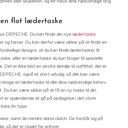
armen eller skulderen, og let have dine nødvendige ting
 en flot lædertaske
hos DEPECHE. Du kan finde din nye
lædertaske
lser og farver. Du kan derfor være sikker på at finde en
orskellige designs, at du kan finde lædertasker til
ke, eller en lædertaske du kun bruger til specielle
et er ikke blot en ekstra detalje til outfittet, der er
DEPECHE. også et stort udvalg, så alle kan være
n bruge en lædertaske til alle dine nødvendige behov,
. Du kan være sikker på at få en ny taske til din
Det er spændende at gå på opdagelse i det store
d bare én type.
ker, samt de mindre skind clutch. De forstår sig på
lg, så der er noget for enhver.