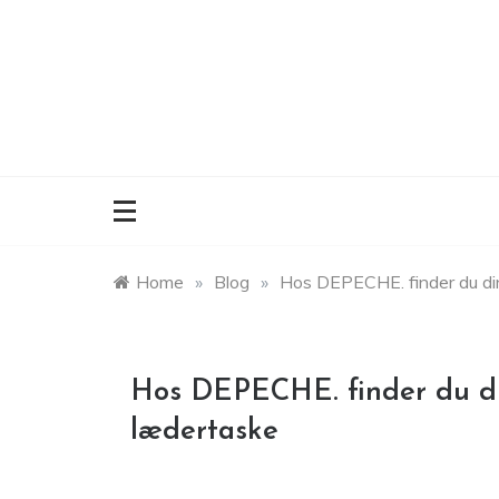
Skip
to
content
Home
»
Blog
»
Hos DEPECHE. finder du din
Hos DEPECHE. finder du din
lædertaske