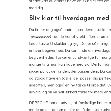
stedet kan du diskret have en skind clutch om 
med dig.
Bliv klar til hverdagen med
Du finder dog også andre spændende tasker 
, da de har et væld, i flere større
lædertaske til skulder og ryg. Der er så mange f
enhver begivenhed. Du kan finde en hverdagstas
begivenheder. Tasker er uundværlige for mange. D
mange ting man kan have med sig. Derfor har 
sikker på, at de får den, der passer dem. Du ka
og stadig have en taske, der passer dig perfekt
udeaften, men også en ny taske til arbejdet. 
udvalg, og du vil helt sikkert falde for mere en
DEPECHE. har et udvalg af forskellige lædertas
mode og stil, og har derfor også det store udva