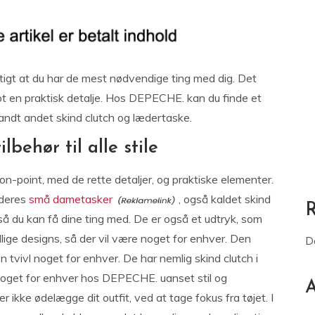
gtigt at du har de mest nødvendige ting med dig. Det
ot en praktisk detalje. Hos DEPECHE. kan du finde et
landt andet skind clutch og lædertaske.
lbehør til alle stile
 on-point, med de rette detaljer, og praktiske elementer.
 deres
små dametasker
, også kaldet skind
e så du kan få dine ting med. De er også et udtryk, som
ellige designs, så der vil være noget for enhver. Den
D
uden tvivl noget for enhver. De har nemlig skind clutch i
 noget for enhver hos DEPECHE. uanset stil og
A
r ikke ødelægge dit outfit, ved at tage fokus fra tøjet. I