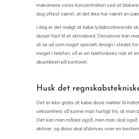
maksimere vores koncentration ved at blokere 
dog oftest været, at det ikke har været en pæn
I dag er det muligt at købe lydabsorberende 
skruet fast til et skrivebord. Derudover kan man
at se ud som noget specielt design i stedet fo
meget i telefon, så er en telefonboks nok et 
akustikken på kontoret.
Husk det regnskabsteknisk
Det er ikke gratis at købe disse møbler til indr
virksomhed, så kunne man hurtigt tro, at man b
Det kan man måske også, men man skal også pa
aktiver, og disse skal afskrives over en bestem