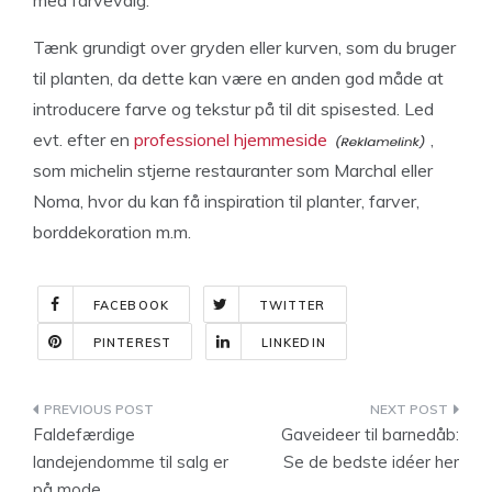
med farvevalg.
Tænk grundigt over gryden eller kurven, som du bruger
til planten, da dette kan være en anden god måde at
introducere farve og tekstur på til dit spisested. Led
evt. efter en
professionel hjemmeside
,
som michelin stjerne restauranter som Marchal eller
Noma, hvor du kan få inspiration til planter, farver,
borddekoration m.m.
FACEBOOK
TWITTER
PINTEREST
LINKEDIN
Indlægsnavigation
Faldefærdige
Gaveideer til barnedåb:
landejendomme til salg er
Se de bedste idéer her
på mode