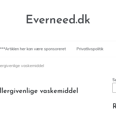
Everneed.dk
***Artiklen her kan være sponsoreret
Privatlivspolitik
lergivenlige vaskemiddel
S
llergivenlige vaskemiddel
R