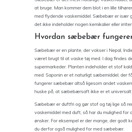
at bruge. Man kommer dem blot i en lille tilhø
med flydende vaskemiddel. Sæbebær er især god
det ikke indeholder nogen kemikalier eller irrite
Hvordan sæbebær fungerer
Sæbebær er en plante, der vokser i Nepal, Ind
været brugt til at vaske tøj med. I dag findes 
supermarkeder. Planten indeholder et stof kald
med. Saponin er et naturligt sæbemiddel, der får
fungerer sæbebær altså ligesom andet vaskemidd
huske på, at sæbebærsaft ikke er et universalt
Sæbebær er duftfri og gør stof og tøj lige så r
vaskemiddel med duft, så har du mulighed for at 
ønsker. For eksempel er der mange, der godt kan
du derfor også mulighed for med sæbebær.