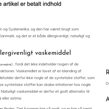
ien og Sydamerika, og den har været brugt som
nmark, og det er et både allergivenligt, naturligt og
lergivenligt vaskemiddel
, fordi det ikke indeholder nogen af de
eaktioner. Vaskemidlet er lavet af en blanding af
eholder derfor ikke nogle af de syntetiske stoffer, som
D
e syntetiske stoffer kan skabe irritationer hos nogle
Naturligt vaskemiddel er derfor et godt alternativ til
i eller astma.
A
 findes. Det fungerer lige så godt, og er lige så nemt