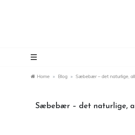
Skip
to
content
Home
»
Blog
»
Sæbebær – det naturlige, al
Sæbebær – det naturlige, a