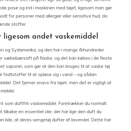
rende pose og ind i maskinen med tøjet, ligesom man gør
t for personer med allergier eller sensitive hud, da
rende stoffer.
 ligesom andet vaskemiddel
ien og Sydamerika, og den har i mange århundreder
der sæbebærsaft på flaske, og det kan købes i de fleste
et saponin, som gør at den kan bruges til at vaske tøj
 fedtstoffer til at opløse sig i vand – og sådan
el. Det fjerner snavs fra tøjet, men det er vigtigt at
 middel.
ent som duftfrit vaskemiddel. Foretrækker du normalt
tilkøbe en essentiel olie, der har lige den duft du
 lide, at deres sengetøj dufter af lavendel. Dette har