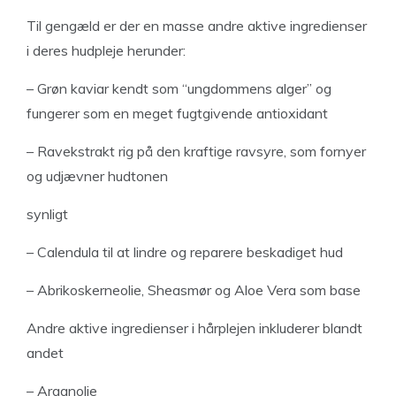
Til gengæld er der en masse andre aktive ingredienser
i deres hudpleje herunder:
– Grøn kaviar kendt som “ungdommens alger” og
fungerer som en meget fugtgivende antioxidant
– Ravekstrakt rig på den kraftige ravsyre, som fornyer
og udjævner hudtonen
synligt
– Calendula til at lindre og reparere beskadiget hud
– Abrikoskerneolie, Sheasmør og Aloe Vera som base
Andre aktive ingredienser i hårplejen inkluderer blandt
andet
– Arganolie