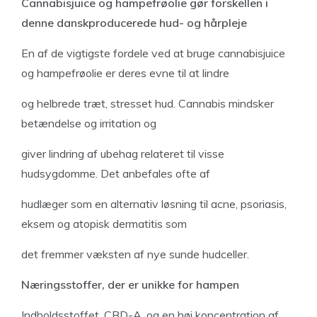
Cannabisjuice og hampefrøolie gør forskellen i
denne danskproducerede hud- og hårpleje
En af de vigtigste fordele ved at bruge cannabisjuice
og hampefrøolie er deres evne til at lindre
og helbrede træt, stresset hud. Cannabis mindsker
betændelse og irritation og
giver lindring af ubehag relateret til visse
hudsygdomme. Det anbefales ofte af
hudlæger som en alternativ løsning til acne, psoriasis,
eksem og atopisk dermatitis som
det fremmer væksten af ​​nye sunde hudceller.
Næringsstoffer, der er unikke for hampen
Indholdsstoffet, CBD-A, og en høj koncentration af