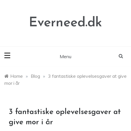
Skip
to
content
Everneed.dk
Menu
Home
»
Blog
»
3 fantastiske oplevelsesgaver at give
mor i år
3 fantastiske oplevelsesgaver at
give mor i år