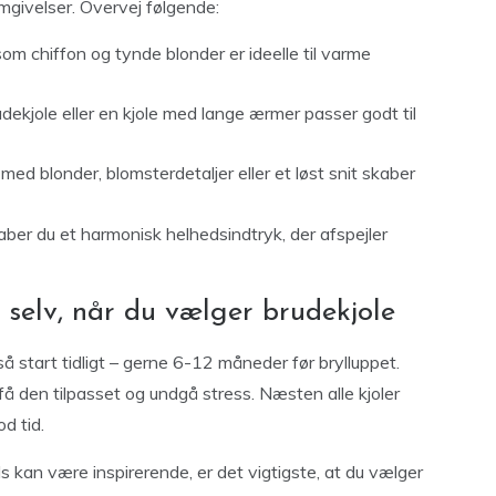
omgivelser. Overvej følgende:
m chiffon og tynde blonder er ideelle til varme
dekjole eller en kjole med lange ærmer passer godt til
 med blonder, blomsterdetaljer eller et løst snit skaber
ber du et harmonisk helhedsindtryk, der afspejler
selv, når du vælger brudekjole
så start tidligt – gerne 6-12 måneder før brylluppet.
, få den tilpasset og undgå stress. Næsten alle kjoler
d tid.
s kan være inspirerende, er det vigtigste, at du vælger