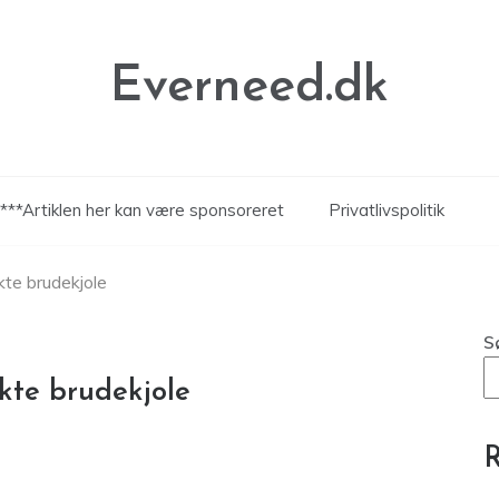
Everneed.dk
***Artiklen her kan være sponsoreret
Privatlivspolitik
te brudekjole
S
kte brudekjole
R