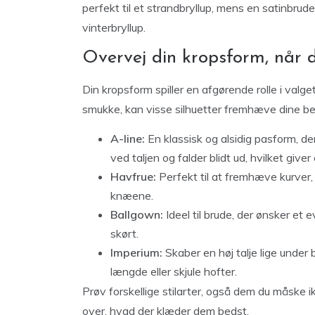
perfekt til et strandbryllup, mens en satinbrud
vinterbryllup.
Overvej din kropsform, når 
Din kropsform spiller en afgørende rolle i valg
smukke, kan visse silhuetter fremhæve dine be
A-line:
En klassisk og alsidig pasform, d
ved taljen og falder blidt ud, hvilket giver
Havfrue:
Perfekt til at fremhæve kurver, 
knæene.
Ballgown:
Ideel til brude, der ønsker et 
skørt.
Imperium:
Skaber en høj talje lige under b
længde eller skjule hofter.
Prøv forskellige stilarter, også dem du måske 
over, hvad der klæder dem bedst.