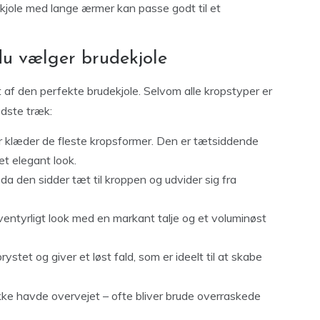
ekjole med lange ærmer kan passe godt til et
du vælger brudekjole
et af den perfekte brudekjole. Selvom alle kropstyper er
dste træk:
er klæder de fleste kropsformer. Den er tætsiddende
 et elegant look.
da den sidder tæt til kroppen og udvider sig fra
eventyrligt look med en markant talje og et voluminøst
rystet og giver et løst fald, som er ideelt til at skabe
ikke havde overvejet – ofte bliver brude overraskede