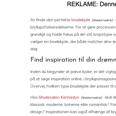
At finde den perfekte
brudekjole
bryllupsforberedelserne. For at gøre processen 
grundigt og holde fokus på din stil, kropstype o
vælger en brudekjole, der både matcher dine øns
dag.
Find inspiration til din drø
Inden du begynder at prøve kjoler, er det vigtig
på at søge inspiration online, i bryllupsmagasi
Overvej, hvilken type brudekjole der passer til d
Hos
Brudesalon Kennedys
skal d
klassisk, moderne, boheme eller romantisk? Fore
design? Inspirationen kan også afhænge af bryl