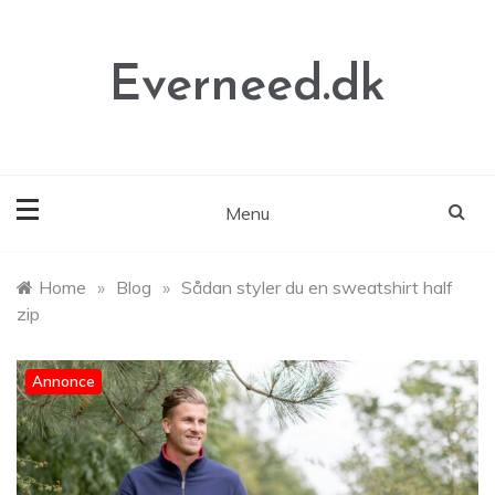
Skip
to
content
Everneed.dk
Menu
Home
»
Blog
»
Sådan styler du en sweatshirt half
zip
Annonce