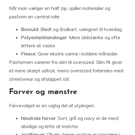
Når man vælger en half zip, spiller materialer og
pasform en central rolle:
Bomuld
: Blødt og åndbart, velegnet til hverdag.
Polyesterblandinger
: Mere slidstærke og ofte
lettere at vaske.
Fleece
: Giver ekstra varme i koldere måneder.
Pasformen varierer fra slim til oversized. Slim fit giver
et mere skarpt udtryk, mens oversized forbindes med
streetwear og afslappet stil.
Farver og mønstre
Farvevalget er en vigtig del af stylingen.
Neutrale farver
: Sort, grå og navy er de mest
alsidige og lette at matche.
Jordfarver
: Oliven, beige og brun er populære i