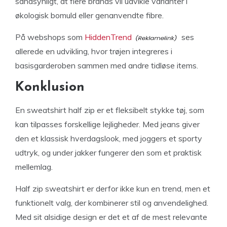
sandsynligt, at flere brands vil udvikle varianter i
økologisk bomuld eller genanvendte fibre.
På webshops som
HiddenTrend
ses
allerede en udvikling, hvor trøjen integreres i
basisgarderoben sammen med andre tidløse items.
Konklusion
En sweatshirt half zip er et fleksibelt stykke tøj, som
kan tilpasses forskellige lejligheder. Med jeans giver
den et klassisk hverdagslook, med joggers et sporty
udtryk, og under jakker fungerer den som et praktisk
mellemlag.
Half zip sweatshirt er derfor ikke kun en trend, men et
funktionelt valg, der kombinerer stil og anvendelighed.
Med sit alsidige design er det et af de mest relevante