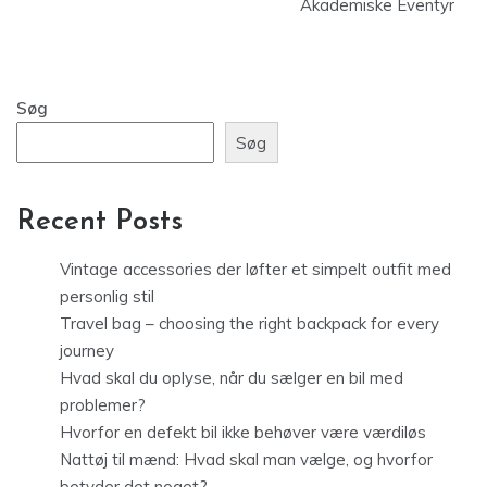
Akademiske Eventyr
Søg
Søg
Recent Posts
Vintage accessories der løfter et simpelt outfit med
personlig stil
Travel bag – choosing the right backpack for every
journey
Hvad skal du oplyse, når du sælger en bil med
problemer?
Hvorfor en defekt bil ikke behøver være værdiløs
Nattøj til mænd: Hvad skal man vælge, og hvorfor
betyder det noget?