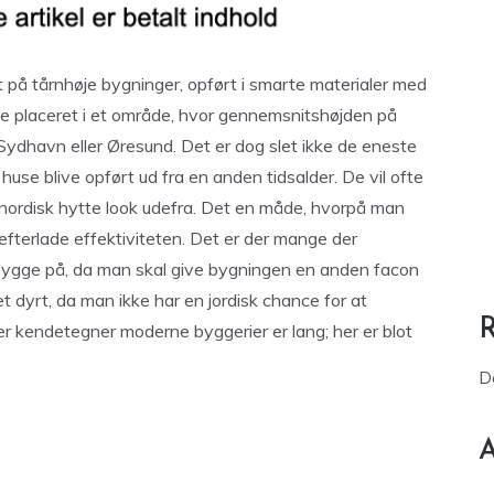
på tårnhøje bygninger, opført i smarte materialer med
fte placeret i et område, hvor gennemsnitshøjden på
dhavn eller Øresund. Det er dog slet ikke de eneste
use blive opført ud fra en anden tidsalder. De vil ofte
ordisk hytte look udefra. Det en måde, hvorpå man
efterlade effektiviteten. Det er der mange der
bygge på, da man skal give bygningen en anden facon
 dyrt, da man ikke har en jordisk chance for at
er kendetegner moderne byggerier er lang; her er blot
D
A