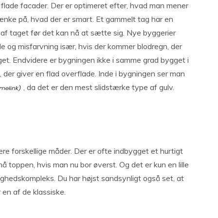
flade facader. Der er optimeret efter, hvad man mener
 tænke på, hvad der er smart. Et gammelt tag har en
 af taget før det kan nå at sætte sig. Nye byggerier
 og misfarvning især, hvis der kommer blodregn, der
et. Endvidere er bygningen ikke i samme grad bygget i
, der giver en flad overflade. Inde i bygningen ser man
, da det er den mest slidstærke type af gulv.
re forskellige måder. Der er ofte indbygget et hurtigt
å toppen, hvis man nu bor øverst. Og det er kun en lille
jlighedskompleks. Du har højst sandsynligt også set, at
 en af de klassiske.