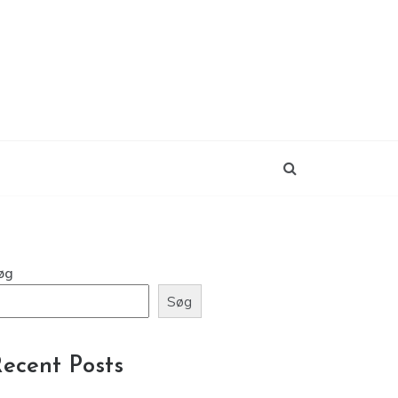
øg
Søg
ecent Posts