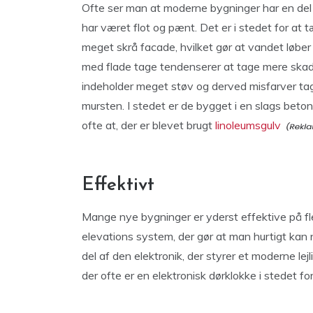
Ofte ser man at moderne bygninger har en del 
har været flot og pænt. Det er i stedet for at
meget skrå facade, hvilket gør at vandet løber
med flade tage tendenserer at tage mere skade
indeholder meget støv og derved misfarver tag
mursten. I stedet er de bygget i en slags beton
ofte at, der er blevet brugt
linoleumsgulv
Effektivt
Mange nye bygninger er yderst effektive på fle
elevations system, der gør at man hurtigt kan n
del af den elektronik, der styrer et moderne le
der ofte er en elektronisk dørklokke i stedet for