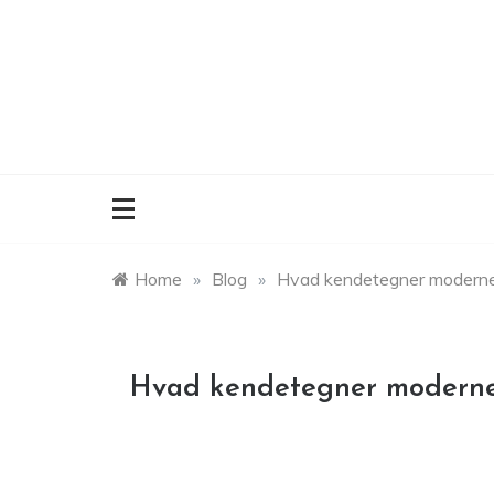
Skip
to
content
Home
»
Blog
»
Hvad kendetegner moderne
Hvad kendetegner moderne