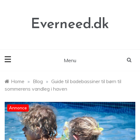
Skip
to
content
Everneed.dk
Menu
Home
»
Blog
»
Guide til badebassiner til børn til
sommerens vandleg i haven
Annonce