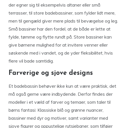
der egner sig til eksempelvis altaner eller små
terrasser, til store badebassiner, som fylder lidt mere,
men til gengæld giver mere plads til bevægelse og leg.
Små bassiner har den fordel, at de både er lette at
fylde, tømme og flytte rundt på. Store bassiner kan
give børnene mulighed for at invitere venner eller
søskende med i vandet, og de yder fleksibilitet, hvis
flere vil bade samtidig.
Farverige og sjove designs
Et badebassin behøver ikke kun at være praktisk, det
må også gerne være indbydende. Derfor findes der
modeller i et væld af farver og temaer, som taler til
børns fantasi: Klassiske blå og grønne nuancer,
bassiner med dyr og motiver, samt varianter med
sjove figurer og oppustelige rutsjebaner, som tilføjer