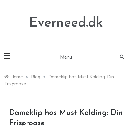
Skip
to
content
Everneed.dk
Menu
Home
»
Blog
»
Dameklip hos Must Kolding: Din
Frisøroase
Dameklip hos Must Kolding: Din
Frisøroase