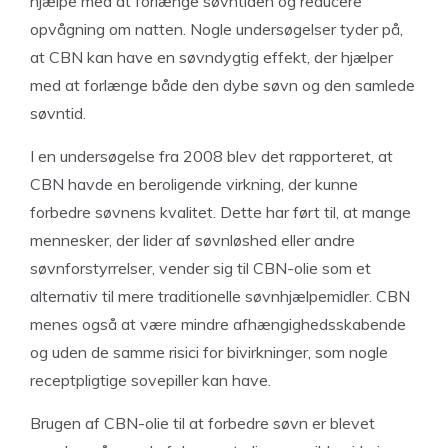
hjælpe med at forlænge søvntiden og reducere
opvågning om natten. Nogle undersøgelser tyder på,
at CBN kan have en søvndygtig effekt, der hjælper
med at forlænge både den dybe søvn og den samlede
søvntid.
I en undersøgelse fra 2008 blev det rapporteret, at
CBN havde en beroligende virkning, der kunne
forbedre søvnens kvalitet. Dette har ført til, at mange
mennesker, der lider af søvnløshed eller andre
søvnforstyrrelser, vender sig til CBN-olie som et
alternativ til mere traditionelle søvnhjælpemidler. CBN
menes også at være mindre afhængighedsskabende
og uden de samme risici for bivirkninger, som nogle
receptpligtige sovepiller kan have.
Brugen af CBN-olie til at forbedre søvn er blevet