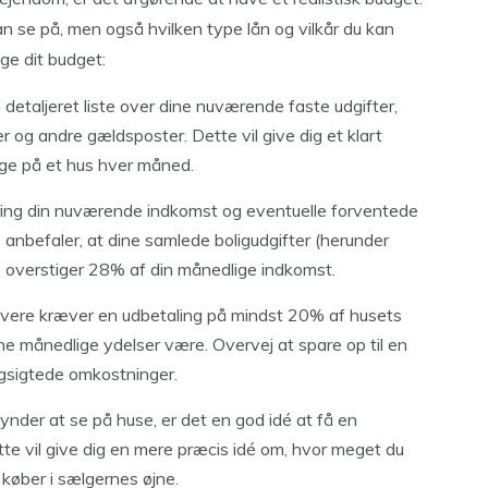
kan se på, men også hvilken type lån og vilkår du kan
ægge dit budget:
n detaljeret liste over dine nuværende faste udgifter,
ger og andre gældsposter. Dette vil give dig et klart
ruge på et hus hver måned.
kring din nuværende indkomst og eventuelle forventede
e anbefaler, at dine samlede boligudgifter (herunder
ke overstiger 28% af din månedlige indkomst.
givere kræver en udbetaling på mindst 20% af husets
 dine månedlige ydelser være. Overvej at spare op til en
ngsigtede omkostninger.
gynder at se på huse, er det en god idé at få en
te vil give dig en mere præcis idé om, hvor meget du
v køber i sælgernes øjne.