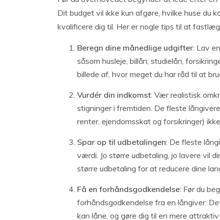
Dit budget vil ikke kun afgøre, hvilke huse du 
kvalificere dig til. Her er nogle tips til at fastl
Beregn dine månedlige udgifter
: Lav e
såsom husleje, billån, studielån, forsikrin
billede af, hvor meget du har råd til at b
Vurdér din indkomst
: Vær realistisk om
stigninger i fremtiden. De fleste långiver
renter, ejendomsskat og forsikringer) ik
Spar op til udbetalingen
: De fleste lån
værdi. Jo større udbetaling, jo lavere vil
større udbetaling for at reducere dine la
Få en forhåndsgodkendelse
: Før du be
forhåndsgodkendelse fra en långiver. Det
kan låne, og gøre dig til en mere attrakti