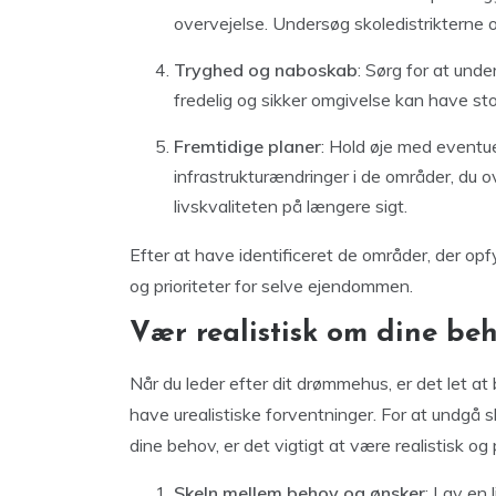
overvejelse. Undersøg skoledistrikterne o
Tryghed og naboskab
: Sørg for at und
fredelig og sikker omgivelse kan have stor
Fremtidige planer
: Hold øje med eventuel
infrastrukturændringer i de områder, du
livskvaliteten på længere sigt.
Efter at have identificeret de områder, der opfy
og prioriteter for selve ejendommen.
Vær realistisk om dine be
Når du leder efter dit drømmehus, er det let a
have urealistiske forventninger. For at undgå sku
dine behov, er det vigtigt at være realistisk og 
Skeln mellem behov og ønsker
: Lav en 