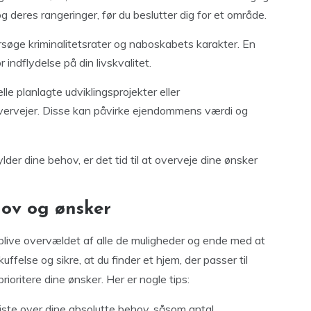
g deres rangeringer, før du beslutter dig for et område.
ersøge kriminalitetsrater og naboskabets karakter. En
 indflydelse på din livskvalitet.
le planlagte udviklingsprojekter eller
 overvejer. Disse kan påvirke ejendommens værdi og
lder dine behov, er det tid til at overveje dine ønsker
hov og ønsker
t blive overvældet af alle de muligheder og ende med at
ffelse og sikre, at du finder et hjem, der passer til
prioritere dine ønsker. Her er nogle tips:
liste over dine absolutte behov, såsom antal