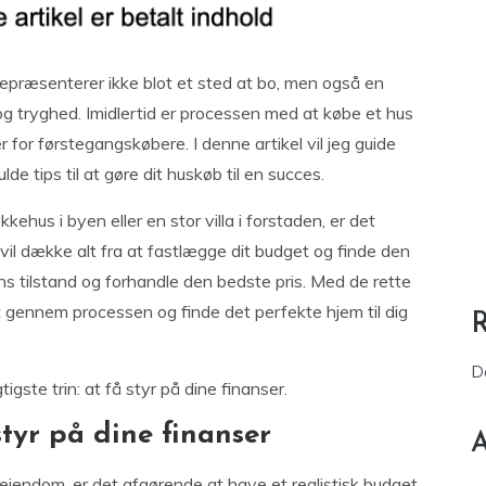
repræsenterer ikke blot et sted at bo, men også en
et og tryghed. Imidlertid er processen med at købe et hus
or førstegangskøbere. I denne artikel vil jeg guide
de tips til at gøre dit huskøb til en succes.
ehus i byen eller en stor villa i forstaden, er det
 vil dække alt fra at fastlægge dit budget og finde den
 tilstand og forhandle den bedste pris. Med de rette
t gennem processen og finde det perfekte hjem til dig
D
gste trin: at få styr på dine finanser.
tyr på dine finanser
A
jendom, er det afgørende at have et realistisk budget.