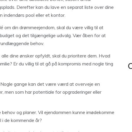
plads. Derefter kan du lave en separat liste over dine
 indendørs pool eller et kontor.
é om din drømmeejendom, skal du være villig til at
 budget og det tilgængelige udvalg. Vær åben for at
 grundlæggende behov.
å alle dine ønsker opfyldt, skal du prioritere dem. Hvad
amilie? Er du villig til at gå på kompromis med nogle ting
C
: Nogle gange kan det være værd at overveje en
er, men som har potentiale for opgraderinger eller
ige behov og planer. Vil ejendommen kunne imødekomme
stil i de kommende år?