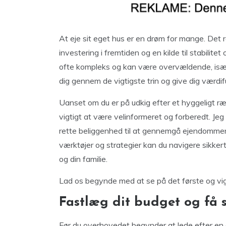
At eje sit eget hus er en drøm for mange. Det 
investering i fremtiden og en kilde til stabilit
ofte kompleks og kan være overvældende, især f
dig gennem de vigtigste trin og give dig værdiful
Uanset om du er på udkig efter et hyggeligt rækk
vigtigt at være velinformeret og forberedt. Jeg
rette beliggenhed til at gennemgå ejendommens
værktøjer og strategier kan du navigere sikker
og din familie.
Lad os begynde med at se på det første og vigti
Fastlæg dit budget og få s
Før du overhovedet begynder at lede efter en e