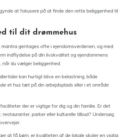
gynde at fokusere på at finde den rette beliggenhed til
d til dit drømmehus
te mantra gentages ofte i ejendomsverdenen, og med
orm indflydelse på din livskvalitet og ejendommens
e, når du vælger beliggenhed:
lertider kan hurtigt blive en belastning, både
de et hus tæt på din arbejdsplads eller i et område
faciliteter der er vigtige for dig og din familie. Er det
restauranter, parker eller kulturelle tilbud? Undersøg,
overvejer.
ger at få børn, er kvaliteten af de lokale skoler en vigtig