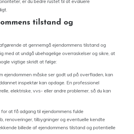
ioriteter, er du bedre rustet til at evaluere
igt.
ommens tilstand og
 det afgørende at gennemgå ejendommens tilstand og
ig med at undgå ubehagelige overraskelser og sikre, at
ogle vigtige skridt at følge:
om ejendommen måske ser godt ud på overfladen, kan
uddannet inspektør kan opdage. En professionel
elle, elektriske, vvs- eller andre problemer, så du kan
g for at få adgang til ejendommens fulde
b, renoveringer, tilbygninger og eventuelle kendte
ækkende billede af ejendommens tilstand og potentielle