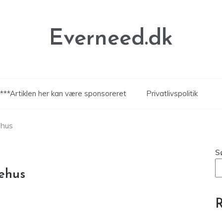
Everneed.dk
***Artiklen her kan være sponsoreret
Privatlivspolitik
ehus
S
mehus
R